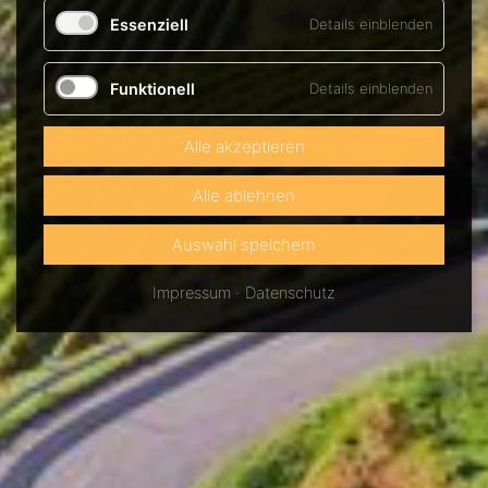
Essenziell
Details einblenden
Funktionell
Details einblenden
Alle akzeptieren
Alle ablehnen
Auswahl speichern
Impressum
Datenschutz